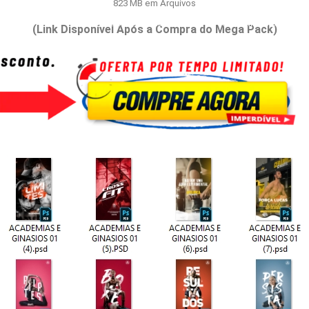
823 MB em Arquivos
Inicio
⭐Bônus e Extras
🔐Área de Membros
(Link Disponível Após a Compra do Mega Pack)