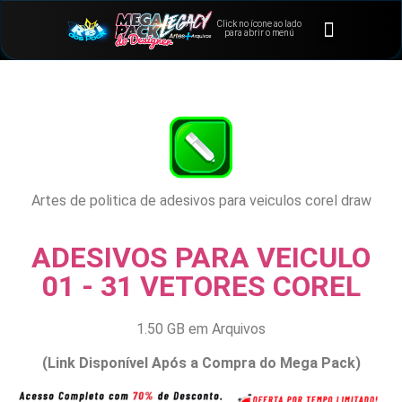
Click no ícone ao lado
⭐Bônus e Extras
Área de Membros
para abrir o menú
Artes de politica de adesivos para veiculos corel draw
ADESIVOS PARA VEICULO
01 - 31 VETORES COREL
1.50 GB em Arquivos
(Link Disponível Após a Compra do Mega Pack)