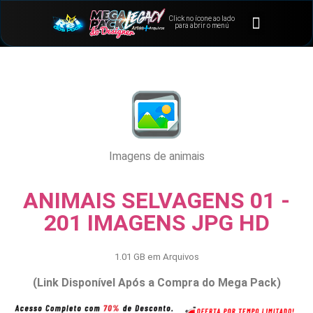
Click no ícone ao lado
⭐Bônus e Extras
Área de Membros
para abrir o menú
Imagens de animais
ANIMAIS SELVAGENS 01 -
201 IMAGENS JPG HD
1.01 GB em Arquivos
(Link Disponível Após a Compra do Mega Pack)