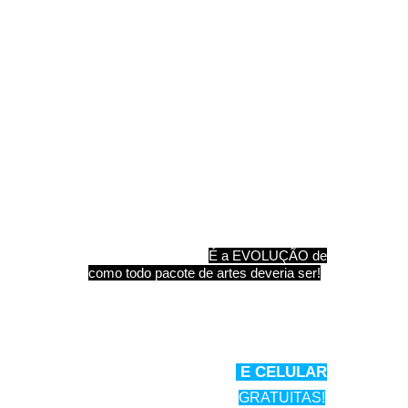
CENTRAL DE ARTES E CURSOS:
Sim,
agora nosso site tem Vitrine de
Visualização ao Vivo, você consegue ver
tudo antes de baixar.
É a EVOLUÇÃO de
como todo pacote de artes deveria ser!
Veja no vídeo como é a Central de Artes e
Cursos...Depois de assistir você com
certeza vai querer fazer parte!
PARA COMPUTADOR
E CELULAR
COM ATUALIZAÇÕES
GRATUITAS!