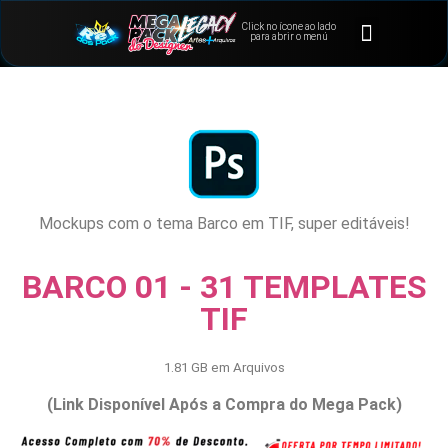
Click no ícone ao lado
⭐Bônus e Extras
Área de Membros
para abrir o menú
Mockups com o tema Barco em TIF, super editáveis!
BARCO 01 - 31 TEMPLATES
TIF
1.81 GB em Arquivos
(Link Disponível Após a Compra do Mega Pack)