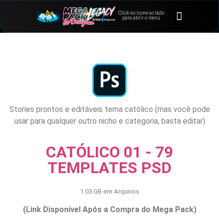
Click no ícone ao lado
⭐Bônus e Extras
Área de Membros
para abrir o menú
Stories prontos e editáveis tema católico (mas você pode
usar para qualquer outro nicho e categoria, basta editar)
CATÓLICO 01 - 79
TEMPLATES PSD
1.03 GB em Arquivos
(Link Disponível Após a Compra do Mega Pack)