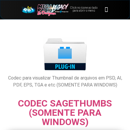
Click no ícone ao lado
⭐Bônus e Extras
Área de Membros
para abrir o menú
Codec para visualizar Thumbnail de arquivos em PSD, AI,
PDF, EPS, TGA e etc (SOMENTE PARA WINDOWS)
CODEC SAGETHUMBS
(SOMENTE PARA
WINDOWS)