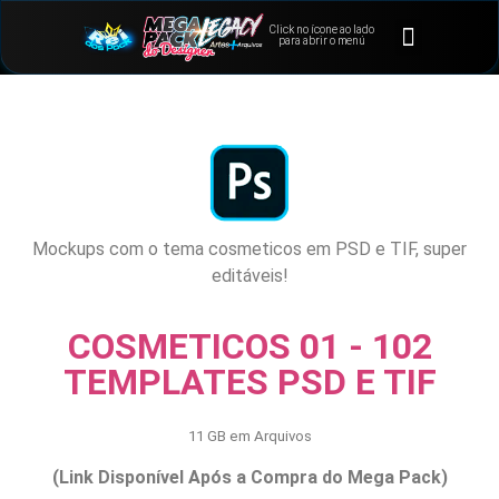
Click no ícone ao lado
⭐Bônus e Extras
Área de Membros
para abrir o menú
Mockups com o tema cosmeticos em PSD e TIF, super
editáveis!
COSMETICOS 01 - 102
TEMPLATES PSD E TIF
11 GB em Arquivos
(Link Disponível Após a Compra do Mega Pack)