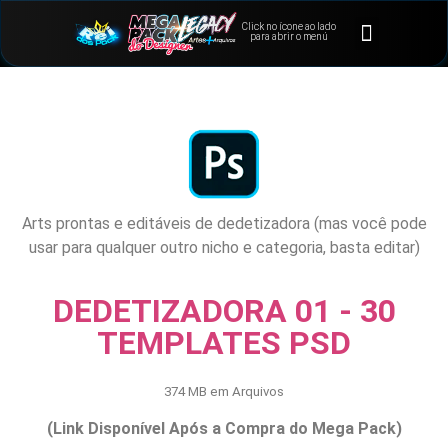
Click no ícone ao lado
⭐Bônus e Extras
Área de Membros
para abrir o menú
Arts prontas e editáveis de dedetizadora (mas você pode
usar para qualquer outro nicho e categoria, basta editar)
DEDETIZADORA 01 - 30
TEMPLATES PSD
374 MB em Arquivos
(Link Disponível Após a Compra do Mega Pack)