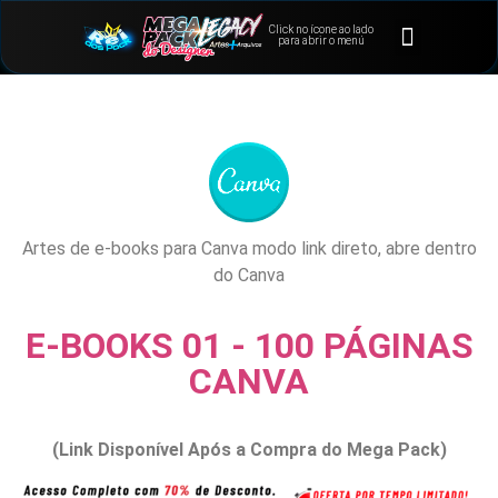
Click no ícone ao lado
⭐Bônus e Extras
Área de Membros
para abrir o menú
Artes de e-books para Canva modo link direto, abre dentro
do Canva
E-BOOKS 01 - 100 PÁGINAS
CANVA
(Link Disponível Após a Compra do Mega Pack)