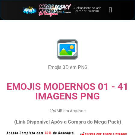
Click no ícone ao lado
⭐Bônus e Extras
Área de Membros
para abrir o menú
Emojis 3D em PNG
EMOJIS MODERNOS 01 - 41
IMAGENS PNG
194 MB em Arquivos
(Link Disponível Após a Compra do Mega Pack)