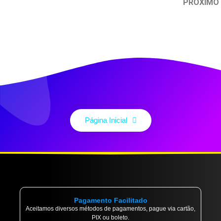
PRÓXIMO
Página Inicial
Pagamento Facilitado
Aceitamos diversos métodos de pagamentos, pague via cartão,
PIX ou boleto.