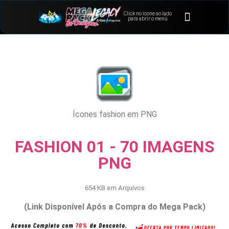
Click no ícone ao lado
⭐Bônus e Extras
Área de Membros
para abrir o menú
Ícones fashion em PNG
FASHION 01 - 70 IMAGENS
PNG
654 KB em Arquivos
(Link Disponível Após a Compra do Mega Pack)