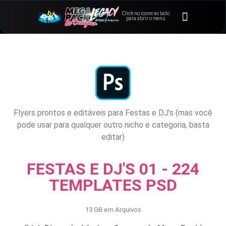
Click no ícone ao lado
⭐Bônus e Extras
Área de Membros
para abrir o menú
Flyers prontos e editáveis para Festas e DJ’s (mas você
pode usar para qualquer outro nicho e categoria, basta
editar)
FESTAS E DJ'S 01 - 224
TEMPLATES PSD
13 GB em Arquivos