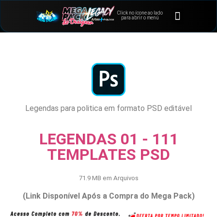
Click no ícone ao lado
⭐Bônus e Extras
Área de Membros
para abrir o menú
Legendas para politica em formato PSD editável
LEGENDAS 01 - 111
TEMPLATES PSD
71.9 MB em Arquivos
(Link Disponível Após a Compra do Mega Pack)