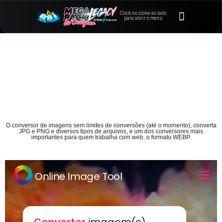
Click no ícone ao lado
⭐Bônus e Extras
Área de Membros
para abrir o menú
O conversor de imagens sem limites de conversões (até o momento), converta
JPG e PNG e diversos tipos de arquivos, e um dos conversores mais
importantes para quem trabalha com web, o formato WEBP.