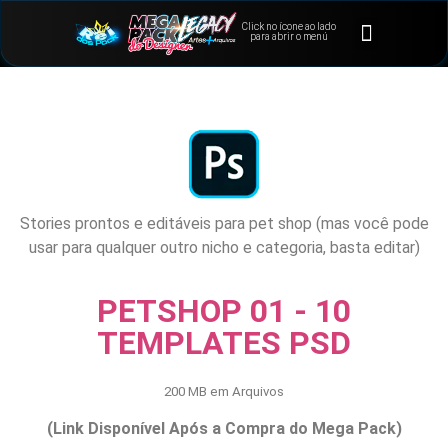
Click no ícone ao lado
⭐Bônus e Extras
Área de Membros
para abrir o menú
Stories prontos e editáveis para pet shop (mas você pode
usar para qualquer outro nicho e categoria, basta editar)
PETSHOP 01 - 10
TEMPLATES PSD
200 MB em Arquivos
(Link Disponível Após a Compra do Mega Pack)