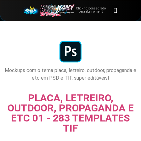
Click no ícone ao lado
⭐Bônus e Extras
Área de Membros
para abrir o menú
Mockups com o tema placa, letreiro, outdoor, propaganda e
etc em PSD e TIF, super editáveis!
PLACA, LETREIRO,
OUTDOOR, PROPAGANDA E
ETC 01 - 283 TEMPLATES
TIF