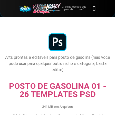
Click no ícone ao lado
⭐Bônus e Extras
Área de Membros
para abrir o menú
Arts prontas e editáveis para posto de gasolina (mas você
pode usar para qualquer outro nicho e categoria, basta
editar)
POSTO DE GASOLINA 01 -
26 TEMPLATES PSD
341 MB em Arquivos