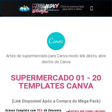
Click no ícone ao lado
⭐Bônus e Extras
Área de Membros
para abrir o menú
Artes de supermercado para Canva modo link direto, abre
dentro do Canva
SUPERMERCADO 01 - 20
TEMPLATES CANVA
(Link Disponível Após a Compra do Mega Pack)