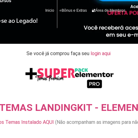
Inicio
⭐Bônus e Extras
🔐Área de Membros
Se você já comprou faça seu
login aqui
 TEMAS LANDINGKIT - ELEME
os Temas Instalado AQUI
(Não acompanham as imagens para não vi