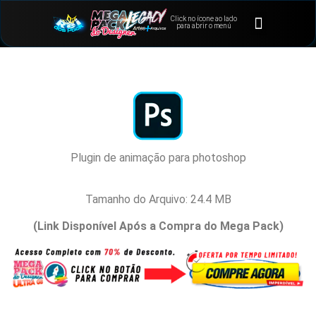
Click no ícone ao lado
⭐Bônus e Extras
Área de Membros
para abrir o menú
Plugin de animação para photoshop
Tamanho do Arquivo: 24.4 MB
(Link Disponível Após a Compra do Mega Pack)